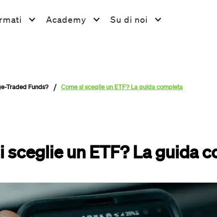
rmati
Academy
Su di noi
/
nge-Traded Funds?
Come si sceglie un ETF? La guida completa
 sceglie un ETF? La guida 