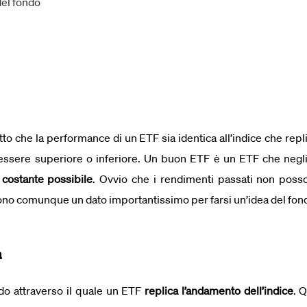
del fondo
o che la performance di un ETF sia identica all’indice che repl
 essere superiore o inferiore. Un buon ETF è un ETF che negl
 costante possibile
. Ovvio che i rendimenti passati non posso
ono comunque un dato importantissimo per farsi un’idea del fon
a
odo attraverso il quale un ETF
replica l’andamento dell’indice
. 