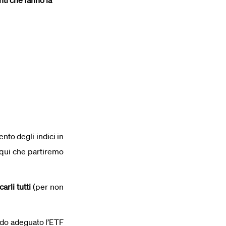
nti che fanno la
to degli indici in
 qui che partiremo
arli tutti
(per non
odo adeguato l’ETF