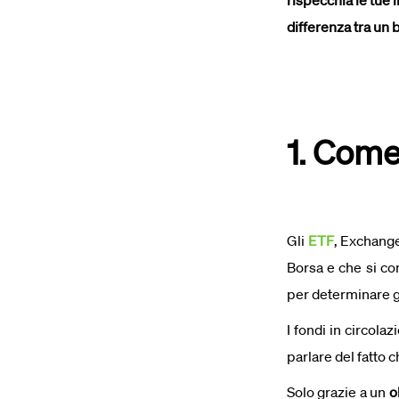
rispecchia le tue 
differenza tra u
1. Come
Gli
ETF
, Exchange
Borsa e che si c
per determinare gl
I fondi in circola
parlare del fatto 
Solo grazie a un
o