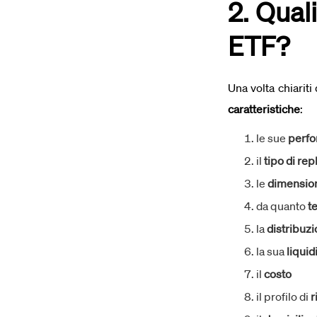
2. Qual
ETF?
Una volta chiariti
caratteristiche
:
le sue
perf
il
tipo di rep
le
dimensio
da quanto
t
la
distribuzi
la sua
liquid
il
costo
il profilo di
r