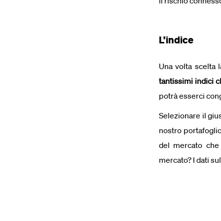
il rischio conness
L’indice
Una volta scelta l
tantissimi indici
potrà esserci con
Selezionare il giu
nostro portafogli
del mercato che 
mercato? I dati su