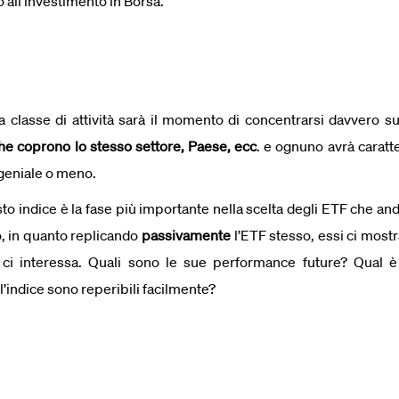
o all’investimento in Borsa.
a classe di attività sarà il momento di concentrarsi davvero sug
 che coprono lo stesso settore, Paese, ecc
. e ognuno avrà caratt
geniale o meno.
sto indice è la fase più importante nella scelta degli ETF che an
o, in quanto replicando
passivamente
l’ETF stesso, essi ci most
ci interessa. Quali sono le sue performance future? Qual è 
ll’indice sono reperibili facilmente?