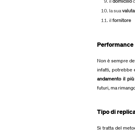
il
domicilio
la sua
valuta
il
fornitore
Performance
Non è sempre dett
infatti, potrebbe
andamento il più
futuri, ma rimang
Tipo di replic
Si tratta del met