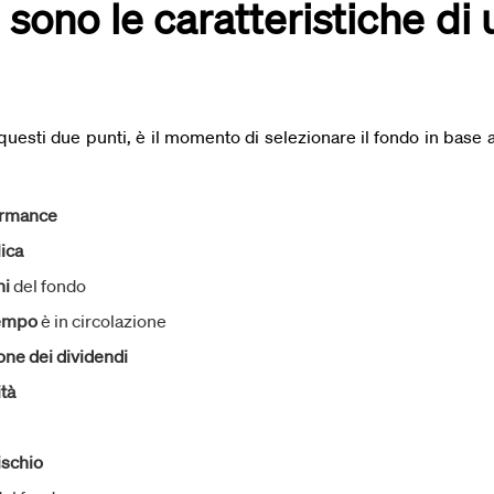
i sono le caratteristiche di
 questi due punti, è il momento di selezionare il fondo in base a
ormance
lica
ni
del fondo
empo
è in circolazione
one dei dividendi
ità
ischio