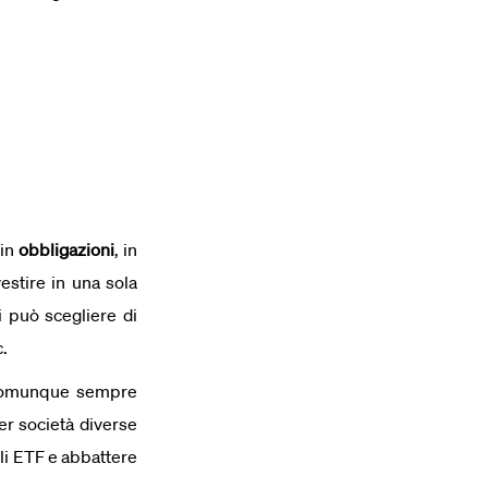
 in
obbligazioni
, in
estire in una sola
i può scegliere di
c.
comunque sempre
er società diverse
gli ETF e abbattere