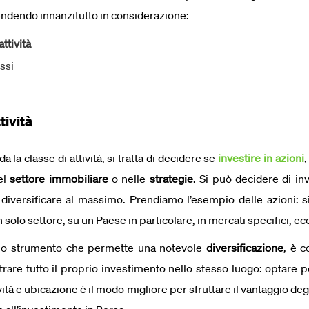
rendendo innanzitutto in considerazione:
attività
ssi
tività
 la classe di attività, si tratta di decidere se
investire in azioni
,
el
settore immobiliare
o nelle
strategie
. Si può decidere di inv
diversificare al massimo. Prendiamo l’esempio delle azioni: s
 solo settore, su un Paese in particolare, in mercati specifici, ec
no strumento che permette una notevole
diversificazione
, è 
are tutto il proprio investimento nello stesso luogo: optare p
ività e ubicazione è il modo migliore per sfruttare il vantaggio de