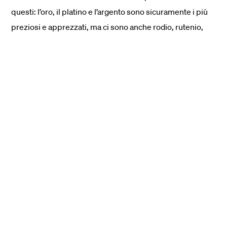
questi: l’oro, il platino e l’argento sono sicuramente i più
preziosi e apprezzati, ma ci sono anche rodio, rutenio,
osmio, ecc.
⏳ Quanto può durare una recessione?
In economia, la recessione viene classificata come un
periodo di tempo non inferiore ai 6 mesi. La recessione
più lunga dal secondo dopoguerra è stata quella iniziata
nel dicembre 2007 e conclusasi nel giugno 2009 (la
cosiddetta Grande crisi finanziaria).
🤷 Cosa succede dopo una recessione?
Gli effetti della recessione (aumento dei tassi di
interesse, conseguente diminuzione della produzione e
aumento della disoccupazione e dei prezzi al consumo,