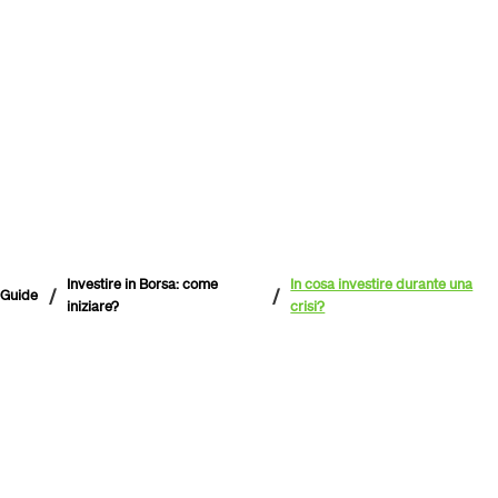
Investire in Borsa: come
In cosa investire durante una
/
/
Guide
iniziare?
crisi?